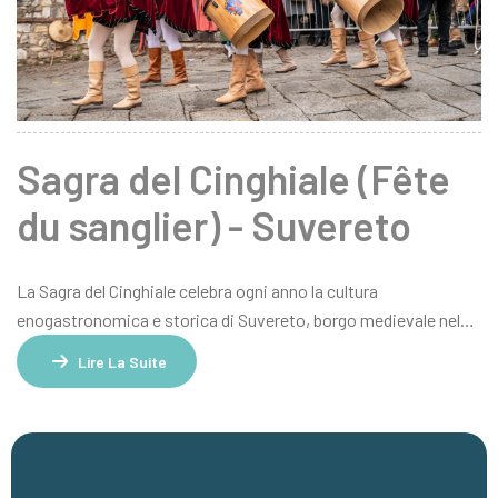
Sagra del Cinghiale (Fête
du sanglier) - Suvereto
La Sagra del Cinghiale celebra ogni anno la cultura
enogastronomica e storica di Suvereto, borgo medievale nel
cuore della Val di Cornia. La manifestazione offre un’esperienza
Lire La Suite
autentica, tra piatti tradizionali a base di cinghiale, vini DOC
locali, oli extravergini, dolci tipici e prodotti artigianali. Tra le
vie acciottolate e le piazze del centro storico, il borgo diventa
un palcoscenico diffuso di eventi, spettacoli e rievocazioni
storiche: il corteo della Charta Libertatis, i laboratori dei