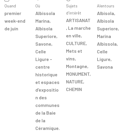
Quand
Où
Sujets
Alentours
premier
Albissola
d'intérêt
Albisola
,
ARTISANAT
week-end
Marina,
Albisola
,
La marche
de juin
Albisola
Superiore
,
en ville
,
Superiore,
Marina
CULTURE
,
Savone,
Albissola
,
Mets et
Celle
Celle
vins
,
Ligure –
Ligure
,
Montagne
,
centre
Savona
MONUMENT
,
historique
NATURE
,
et espaces
CHEMIN
d'expositio
n des
communes
de la Baie
de la
Céramique.