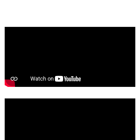
véhicules et les piétons s'arrêtent également en signe de
respect. La circulation peut reprendre après la fin du
carillon.