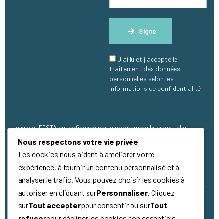
Signe
J'ai lu et j'accepte le
traitement des données
personnelles selon les
informations de confidentialité
Le projet FESTA est cofinancé par le programme Interreg Italie-
France Maritime 2021 - 2027, avec un financement de 1.273.304,00 €
Nous respectons votre vie privée
(FEDER).
Les cookies nous aident à améliorer votre
expérience, à fournir un contenu personnalisé et à
analyser le trafic. Vous pouvez choisir les cookies à
autoriser en cliquant sur
Personnaliser
. Cliquez
sur
Tout accepter
pour consentir ou sur
Tout
Copyright © 2026
Qualité
Tous droits
refuser
pour décliner les cookies non essentiels.