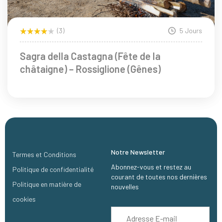
(3)
5 Jours
Sagra della Castagna (Fête de la
châtaigne) – Rossiglione (Gênes)
Notre Newsletter
Termes et Conditions
Abonnez-vous et restez au
Politique de confidentialité
courant de toutes nos dernières
Politique en matière de
nouvelles
cookies