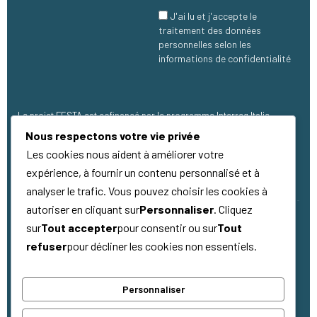
J'ai lu et j'accepte le
traitement des données
personnelles selon les
informations de confidentialité
Le projet FESTA est cofinancé par le programme Interreg Italie-
France Maritime 2021 - 2027, avec un financement de 1.273.304,00 €
Nous respectons votre vie privée
(FEDER).
Les cookies nous aident à améliorer votre
expérience, à fournir un contenu personnalisé et à
analyser le trafic. Vous pouvez choisir les cookies à
autoriser en cliquant sur
Personnaliser
. Cliquez
sur
Tout accepter
pour consentir ou sur
Tout
Copyright © 2026
Qualité
Tous droits
refuser
pour décliner les cookies non essentiels.
réservés
Personnaliser
La coopération au cœur de la