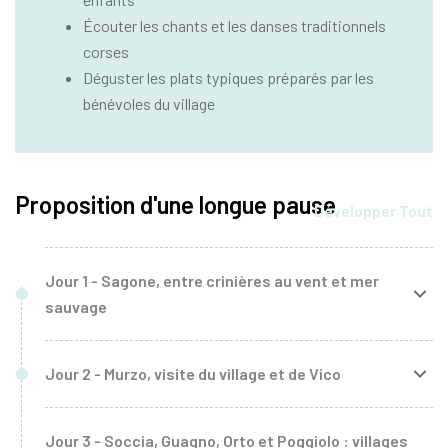
Écouter les chants et les danses traditionnels
corses
Déguster les plats typiques préparés par les
bénévoles du village
Proposition d'une longue pause
Développer Tout
Jour 1 - Sagone, entre crinières au vent et mer
sauvage
Matin
: à cheval dans les paysages du golfe
Jour 2 - Murzo, visite du village et de Vico
À l'aube, lorsque la lumière dorée caresse les sommets,
Matin
Niché entre montagnes et maquis, ce village est
l'aventure commence dans l'arrière-pays de Sagone. Entre
Jour 3 - Soccia, Guagno, Orto et Poggiolo : villages