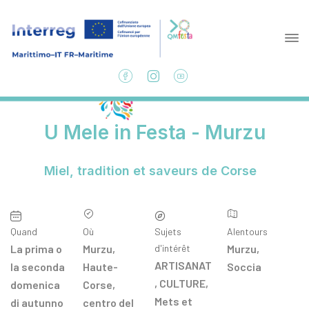
U Mele in Festa - Murzu
Miel, tradition et saveurs de Corse
Quand
Où
Sujets
Alentours
La prima o
Murzu,
d'intérêt
Murzu
,
ARTISANAT
la seconda
Haute-
Soccia
,
CULTURE
,
domenica
Corse,
Mets et
di autunno
centro del