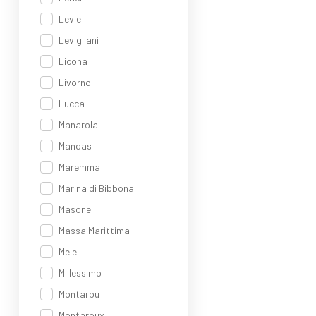
Levie
Levigliani
Licona
Livorno
Lucca
Manarola
Mandas
Maremma
Marina di Bibbona
Masone
Massa Marittima
Mele
Millessimo
Montarbu
Montaroux