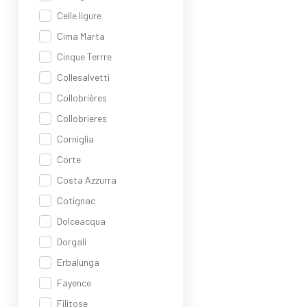
Celle ligure
Cima Marta
Cinque Terrre
Collesalvetti
Collobrières
Collobrieres
Corniglia
Corte
Costa Azzurra
Cotignac
Dolceacqua
Dorgali
Erbalunga
Fayence
Filitose