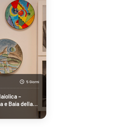
5 Giorni
Maiolica –
a e Baia della
ona)