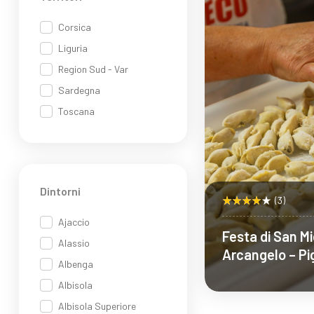
Corsica
Liguria
Region Sud - Var
Sardegna
Toscana
Dintorni
(3)
Ajaccio
Festa di San M
Alassio
Arcangelo – Pi
Albenga
Albisola
Albisola Superiore