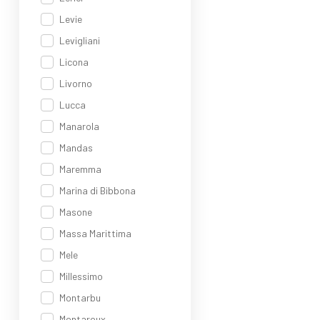
Levie
Levigliani
Licona
Livorno
Lucca
Manarola
Mandas
Maremma
Marina di Bibbona
Masone
Massa Marittima
Mele
Millessimo
Montarbu
Montaroux