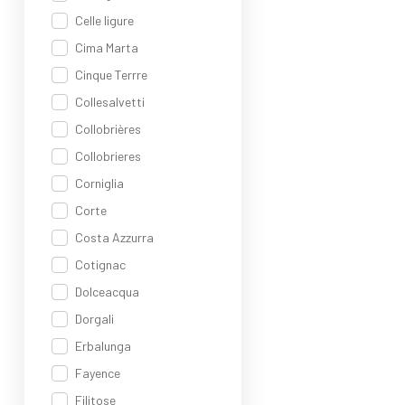
Celle ligure
Cima Marta
Cinque Terrre
Collesalvetti
Collobrières
Collobrieres
Corniglia
Corte
Costa Azzurra
Cotignac
Dolceacqua
Dorgali
Erbalunga
Fayence
Filitose