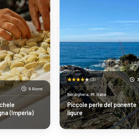
(3)
3
5 Giorni
Bordighera, IM, Italia
ichele
Piccole perle del ponente
gna (Imperia)
ligure