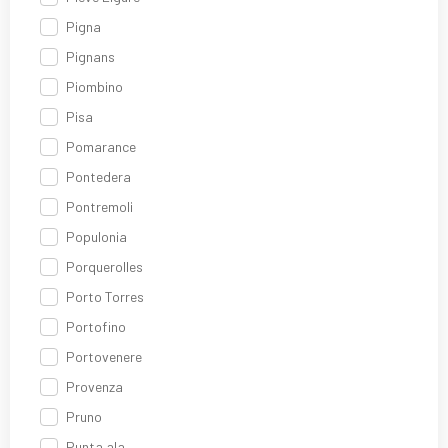
Pigna
Pignans
Piombino
Pisa
Pomarance
Pontedera
Pontremoli
Populonia
Porquerolles
Porto Torres
Portofino
Portovenere
Provenza
Pruno
Punta ala