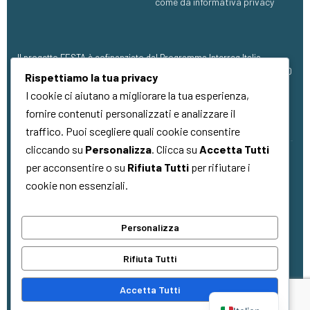
come da informativa privacy
Il progetto FESTA è cofinanziato dal Programma Interreg Italia-
Francia Marittimo 2021 – 2027, con finanziamento pari a €1.273.304,00
Rispettiamo la tua privacy
(FESR).
I cookie ci aiutano a migliorare la tua esperienza,
fornire contenuti personalizzati e analizzare il
traffico. Puoi scegliere quali cookie consentire
cliccando su
Personalizza
. Clicca su
Accetta Tutti
per acconsentire o su
Rifiuta Tutti
per rifiutare i
Copyright © 2026
Quality Made
. Tutti i
cookie non essenziali.
diritti riservati
Personalizza
La cooperazione al cuore del
Rifiuta Tutti
Mediterraneo
La coopération au cœur de la
Accetta Tutti
Méditerranée