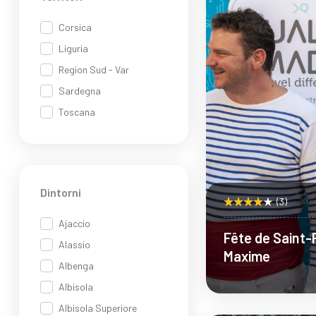
Corsica
Liguria
Region Sud - Var
Sardegna
Toscana
Dintorni
(3)
Ajaccio
Fête de Saint-P
Alassio
Maxime
Albenga
Albisola
Albisola Superiore