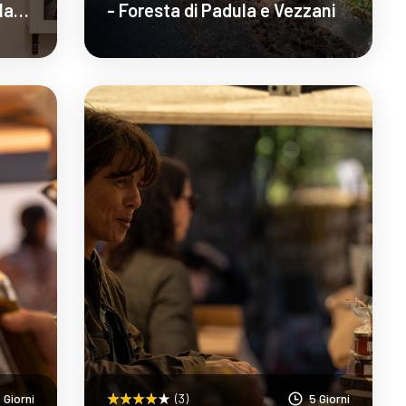
la
- Foresta di Padula e Vezzani
Scopri Di Più
 Giorni
(3)
5 Giorni