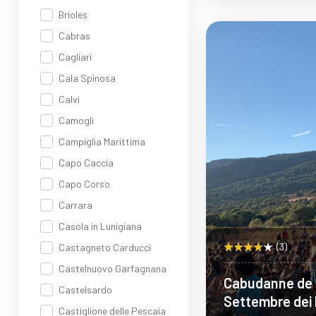
Brioles
Sco
Cabras
Cagliari
Cala Spinosa
Calvi
Camogli
Campiglia Marittima
Capo Caccia
Capo Corso
Carrara
Casola in Lunigiana
(3)
Castagneto Carducci
Castelnuovo Garfagnana
Cabudanne de s
Castelsardo
Settembre dei 
Castiglione delle Pescaia