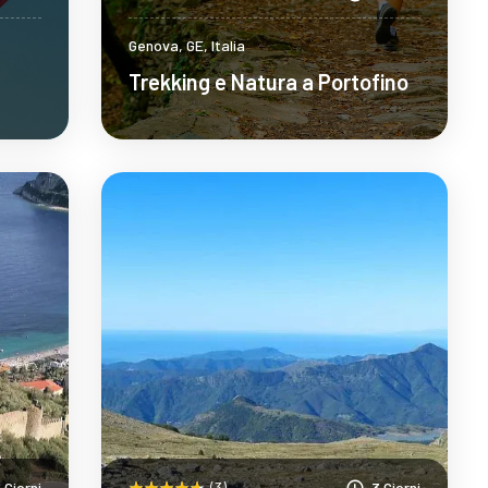
Genova, GE, Italia
Trekking e Natura a Portofino
Scopri Di Più
 Giorni
(3)
3 Giorni