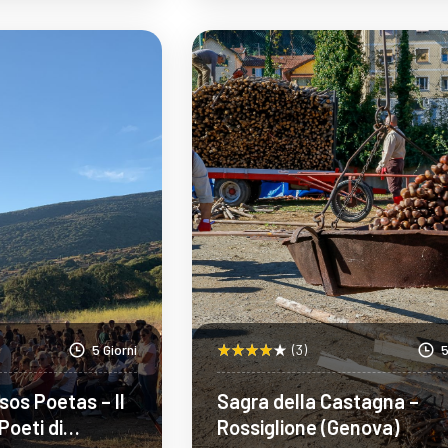
pri Di Più
Scopri Di Più
5 Giorni
(3)
5
os Poetas – Il
Sagra della Castagna –
Poeti di
Rossiglione (Genova)