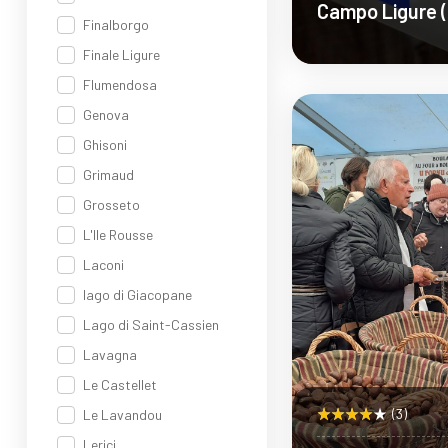
Campo Ligure (
Finalborgo
Stura
Finale Ligure
Flumendosa
Sco
Genova
Ghisoni
Grimaud
Grosseto
L'Ile Rousse
Laconi
lago di Giacopane
Lago di Saint-Cassien
Lavagna
Le Castellet
(3)
Le Lavandou
Lerici