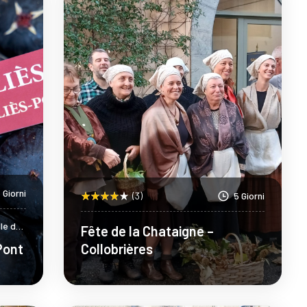
 Giorni
(3)
5 Giorni
lle del
Fête de la Chataigne –
e
-Pont
Collobrières