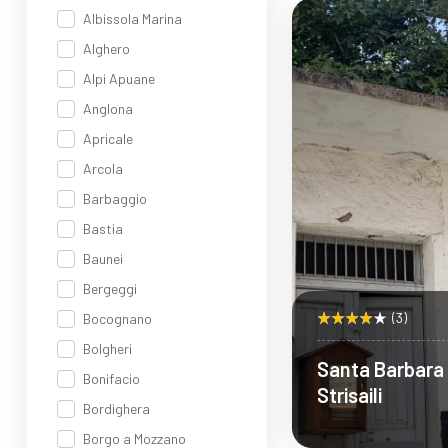
Sco
Albissola Marina
Alghero
Alpi Apuane
Anglona
Apricale
Arcola
Barbaggio
Bastia
Baunei
Bergeggi
(3)
Bocognano
Bolgheri
Santa Barbara 
Bonifacio
Strisaili
Bordighera
Borgo a Mozzano