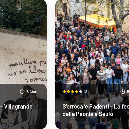
pri Di Più
Scopri Di Più
5 Giorni
(3)
5
– Villagrande
S’orrosa ‘e Padenti – La fe
della Peonia a Seulo