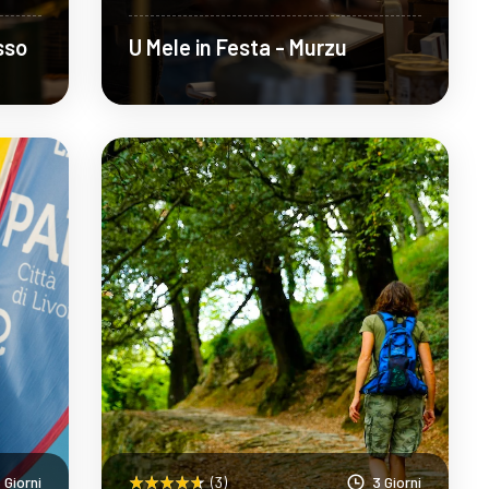
sso
U Mele in Festa - Murzu
Scopri Di Più
 Giorni
(3)
3 Giorni