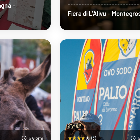
agna –
Fiera di L’Alivu – Montegro
pri Di Più
Scopri Di Più
5 Giorni
(3)
5