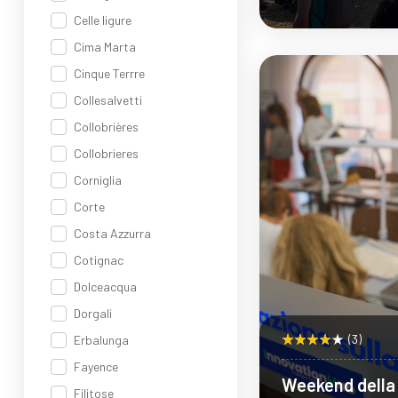
Seneghe
Celle ligure
Cima Marta
Sco
Cinque Terrre
Collesalvetti
Collobrières
Collobrieres
Corniglia
Corte
Costa Azzurra
Cotignac
Dolceacqua
Dorgali
(3)
Erbalunga
Fayence
Weekend della 
Filitose