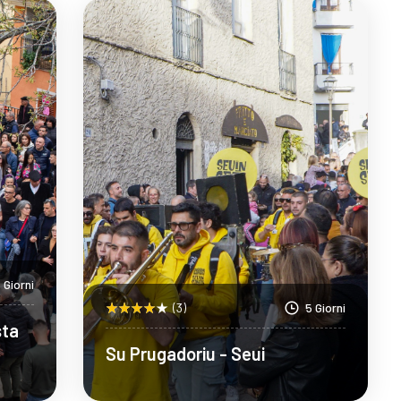
Scopri Di Più
 Giorni
(3)
5 Giorni
sta
Su Prugadoriu - Seui