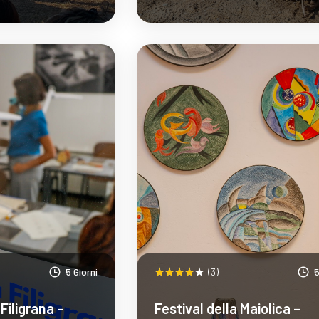
pri Di Più
Scopri Di Più
5 Giorni
(3)
5
Filigrana –
Festival della Maiolica –