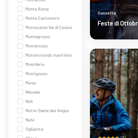
Monte Aiona
Sassetta
Monte Cantomoro
Feste di Ottob
Montecatini Val di Cecina
Montegrosso
Monterosso
Sco
Monterotondo marittimo
Montiferru
Montignoso
Murzu
Néoules
Noli
Notre-Dame des Anges
Nulvi
Ogliastra
(3)