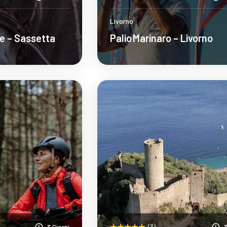
Livorno
re – Sassetta
Palio Marinaro – Livorno
pri Di Più
Scopri Di Più
3 Giorni
(3)
3