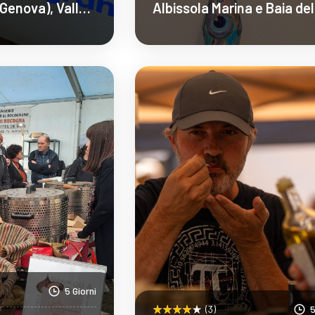
Genova), Valle
Albissola Marina e Baia del
Ceramica (Savona)
pri Di Più
Scopri Di Più
5 Giorni
(3)
5