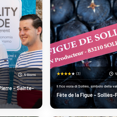
(3)
5
5 Giorni
Il fico viola di Solliès, simbolo della va
ierre – Sainte-
Gapeau, tra tradizione, gastronomia 
Fête de la Figue – Solliès
cultura locale