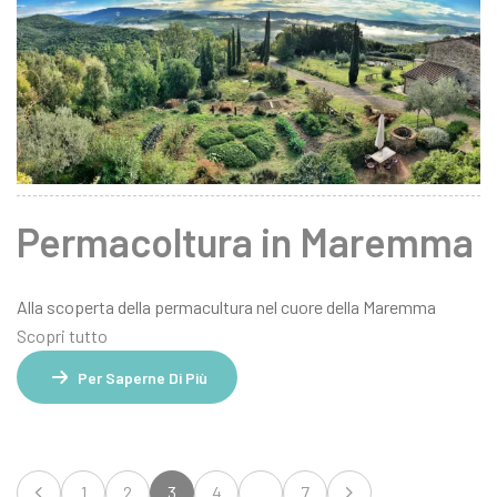
Permacoltura in Maremma
Alla scoperta della permacultura nel cuore della Maremma
Scopri tutto
Per Saperne Di Più
1
2
3
4
...
7