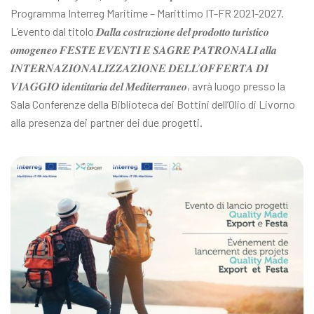
Programma Interreg Maritime – Marittimo IT-FR 2021-2027.
L’evento dal titolo 𝑫𝒂𝒍𝒍𝒂 𝒄𝒐𝒔𝒕𝒓𝒖𝒛𝒊𝒐𝒏𝒆 𝒅𝒆𝒍 𝒑𝒓𝒐𝒅𝒐𝒕𝒕𝒐 𝒕𝒖𝒓𝒊𝒔𝒕𝒊𝒄𝒐
𝒐𝒎𝒐𝒈𝒆𝒏𝒆𝒐 𝑭𝑬𝑺𝑻𝑬 𝑬𝑽𝑬𝑵𝑻𝑰 𝑬 𝑺𝑨𝑮𝑹𝑬 𝑷𝑨𝑻𝑹𝑶𝑵𝑨𝑳𝑰 𝒂𝒍𝒍𝒂
𝑰𝑵𝑻𝑬𝑹𝑵𝑨𝒁𝑰𝑶𝑵𝑨𝑳𝑰𝒁𝒁𝑨𝒁𝑰𝑶𝑵𝑬 𝑫𝑬𝑳𝑳’𝑶𝑭𝑭𝑬𝑹𝑻𝑨 𝑫𝑰
𝑽𝑰𝑨𝑮𝑮𝑰𝑶 𝒊𝒅𝒆𝒏𝒕𝒊𝒕𝒂𝒓𝒊𝒂 𝒅𝒆𝒍 𝑴𝒆𝒅𝒊𝒕𝒆𝒓𝒓𝒂𝒏𝒆𝒐, avrà luogo presso la
Sala Conferenze della Biblioteca dei Bottini dell’Olio di Livorno
alla presenza dei partner dei due progetti.