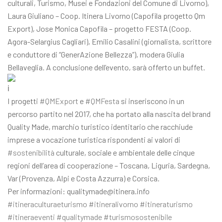
culturali, Turismo, Musei e Fondazioni del Comune di Livorno),
Laura Giuliano – Coop. Itinera Livorno (Capofila progetto Qm
Export), Jose Monica Capofila – progetto FESTA (Coop.
Agora-Selargius Cagliari), Emilio Casalini (giornalista, scrittore
e conduttore di “GenerAzione Bellezza”), modera Giulia
Bellaveglia. A conclusione dell’evento, sarà offerto un buffet.
I progetti
#QMExport
e
#QMFesta
si inseriscono in un
percorso partito nel 2017, che ha portato alla nascita del brand
Quality Made, marchio turistico identitario che racchiude
imprese a vocazione turistica rispondenti ai valori di
#sostenibilità
culturale, sociale e ambientale delle cinque
regioni dell’area di cooperazione – Toscana, Liguria, Sardegna,
Var (Provenza, Alpi e Costa Azzurra) e Corsica.
Per informazioni: qualitymade@itinera.info
#itineraculturaeturismo
#itineralivorno
#itineraturismo
#itineraeventi
#qualitymade
#turismosostenibile