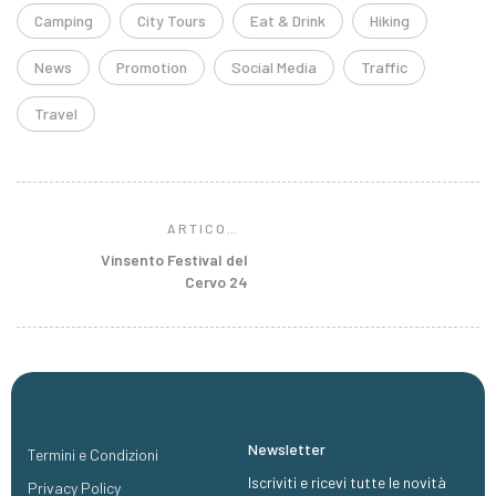
Camping
City Tours
Eat & Drink
Hiking
News
Promotion
Social Media
Traffic
Travel
ARTICOLO
SUCCESSIVO
Vinsento Festival del
Cervo 24
Newsletter
Termini e Condizioni
Iscriviti e ricevi tutte le novità
Privacy Policy