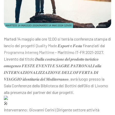
Martedì 14 maggio alle ore 12.00 si terrà la conferenza stampa di
lancio dei progetti
Quality Made
𝑬𝒙𝒑𝒐𝒓𝒕 e 𝑭𝒆𝒔𝒕𝒂 finanziati da
l
Programma Interreg Maritime
– Marittimo IT-FR 2021-2027.
L’evento dal titolo 𝑫𝒂𝒍𝒍𝒂 𝒄𝒐𝒔𝒕𝒓𝒖𝒛𝒊𝒐𝒏𝒆 𝒅𝒆𝒍 𝒑𝒓𝒐𝒅𝒐𝒕𝒕𝒐 𝒕𝒖𝒓𝒊𝒔𝒕𝒊𝒄𝒐
𝒐𝒎𝒐𝒈𝒆𝒏𝒆𝒐 𝑭𝑬𝑺𝑻𝑬 𝑬𝑽𝑬𝑵𝑻𝑰 𝑬 𝑺𝑨𝑮𝑹𝑬 𝑷𝑨𝑻𝑹𝑶𝑵𝑨𝑳𝑰 𝒂𝒍𝒍𝒂
𝑰𝑵𝑻𝑬𝑹𝑵𝑨𝒁𝑰𝑶𝑵𝑨𝑳𝑰𝒁𝒁𝑨𝒁𝑰𝑶𝑵𝑬 𝑫𝑬𝑳𝑳’𝑶𝑭𝑭𝑬𝑹𝑻𝑨 𝑫𝑰
𝑽𝑰𝑨𝑮𝑮𝑰𝑶 𝒊𝒅𝒆𝒏𝒕𝒊𝒕𝒂𝒓𝒊𝒂 𝒅𝒆𝒍 𝑴𝒆𝒅𝒊𝒕𝒆𝒓𝒓𝒂𝒏𝒆𝒐, avrà luogo presso la
Sala Conferenze della Biblioteca dei Bottini dell’Olio di Livorno
alla presenza dei partner dei due progetti.
Interverranno: Giovanni Cerini (Dirigente settore attività