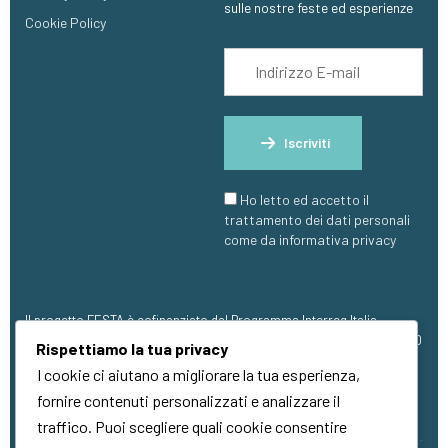
sulle nostre feste ed esperienze
Cookie Policy
Iscriviti
Ho letto ed accetto il
trattamento dei dati personali
come da informativa privacy
Il progetto FESTA è cofinanziato dal Programma Interreg Italia-
Francia Marittimo 2021 – 2027, con finanziamento pari a €1.273.304,00
Rispettiamo la tua privacy
(FESR).
I cookie ci aiutano a migliorare la tua esperienza,
fornire contenuti personalizzati e analizzare il
traffico. Puoi scegliere quali cookie consentire