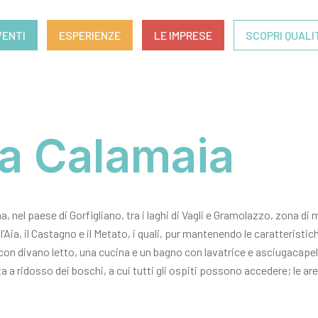
VENTI
ESPERIENZE
LE IMPRESE
SCOPRI QUALI
La Calamaia
na, nel paese di Gorfigliano, tra i laghi di Vagli e Gramolazzo, zona 
 l’Aia, il Castagno e il Metato, i quali, pur mantenendo le caratteristi
on divano letto, una cucina e un bagno con lavatrice e asciugacapell
a ridosso dei boschi, a cui tutti gli ospiti possono accedere; le aree 