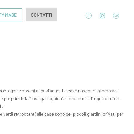
TY MADE
CONTATTI
di montagne e boschi di castagno. Le case nascono intorno agli
che proprie della “casa garfagnina”, sono forniti di ogni comfort.
i.
verdi retrostanti alle case sono dei piccoli giardini privati per