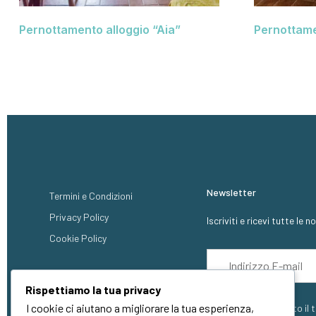
Pernottamento alloggio “Aia”
Pernottame
Newsletter
Termini e Condizioni
Privacy Policy
Iscriviti e ricevi tutte le 
Cookie Policy
Rispettiamo la tua privacy
I cookie ci aiutano a migliorare la tua esperienza,
Ho letto ed accetto il 