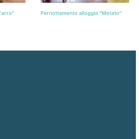
Farro”
Pernottamento alloggio “Metato”