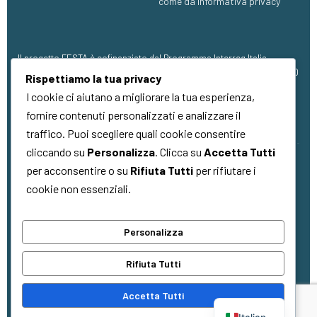
come da informativa privacy
Il progetto FESTA è cofinanziato dal Programma Interreg Italia-
Francia Marittimo 2021 – 2027, con finanziamento pari a €1.273.304,00
Rispettiamo la tua privacy
(FESR).
I cookie ci aiutano a migliorare la tua esperienza,
fornire contenuti personalizzati e analizzare il
traffico. Puoi scegliere quali cookie consentire
cliccando su
Personalizza
. Clicca su
Accetta Tutti
per acconsentire o su
Rifiuta Tutti
per rifiutare i
Copyright © 2026
Quality Made
. Tutti i
cookie non essenziali.
diritti riservati
Personalizza
La cooperazione al cuore del
Rifiuta Tutti
Mediterraneo
La coopération au cœur de la
Accetta Tutti
Méditerranée