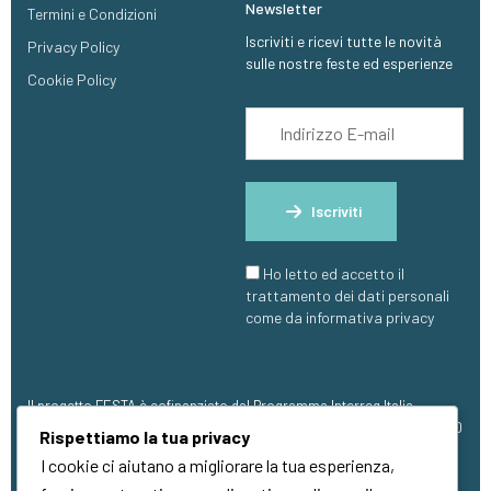
Newsletter
Termini e Condizioni
Iscriviti e ricevi tutte le novità
Privacy Policy
sulle nostre feste ed esperienze
Cookie Policy
Iscriviti
Ho letto ed accetto il
trattamento dei dati personali
come da informativa privacy
Il progetto FESTA è cofinanziato dal Programma Interreg Italia-
Francia Marittimo 2021 – 2027, con finanziamento pari a €1.273.304,00
Rispettiamo la tua privacy
(FESR).
I cookie ci aiutano a migliorare la tua esperienza,