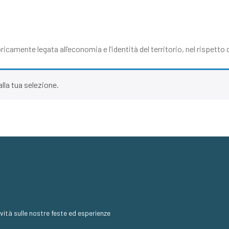
icamente legata all’economia e l’identità del territorio, nel rispetto d
lla tua selezione.
novità sulle nostre feste ed esperienze