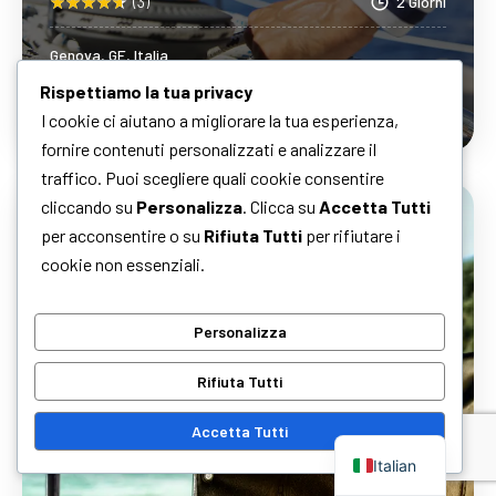
(3)
2 Giorni
Genova, GE, Italia
Sail & Explore Albisola e dintorni
Rispettiamo la tua privacy
I cookie ci aiutano a migliorare la tua esperienza,
fornire contenuti personalizzati e analizzare il
traffico. Puoi scegliere quali cookie consentire
Scopri Di Più
cliccando su
Personalizza
. Clicca su
Accetta Tutti
per acconsentire o su
Rifiuta Tutti
per rifiutare i
cookie non essenziali.
Personalizza
Rifiuta Tutti
Accetta Tutti
Italian