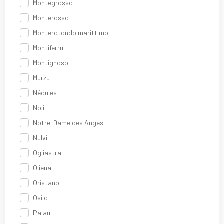
Montegrosso
Monterosso
Monterotondo marittimo
Montiferru
Montignoso
Murzu
Néoules
Noli
Notre-Dame des Anges
Nulvi
Ogliastra
Oliena
Oristano
Osilo
Palau