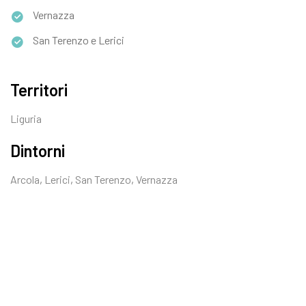
da tutto il mondo, e a mostrare come
Vernazza
catturarne le bellezze attraverso la pittura ad
San Terenzo e Lerici
acquerello. Sperimentando diverse tecniche,
si imparerà a ritrarre le coste frastagliate, i
vibranti colori di Vernazza e tutto ciò che ti
Territori
emoziona di più.
Pranzo libero in corso di escursione.
Liguria
Al termine, rientro in battello a La Spezia e
Dintorni
trasferimento in struttura per la cena e il
pernottamento.
Arcola
,
Lerici
,
San Terenzo
,
Vernazza