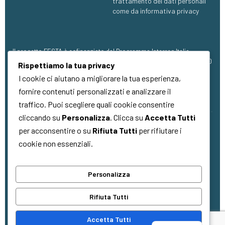
trattamento dei dati personali
come da informativa privacy
Il progetto FESTA è cofinanziato dal Programma Interreg Italia-
Francia Marittimo 2021 – 2027, con finanziamento pari a €1.273.304,00
Rispettiamo la tua privacy
(FESR).
I cookie ci aiutano a migliorare la tua esperienza,
fornire contenuti personalizzati e analizzare il
traffico. Puoi scegliere quali cookie consentire
cliccando su
Personalizza
. Clicca su
Accetta Tutti
per acconsentire o su
Rifiuta Tutti
per rifiutare i
Copyright © 2026
Quality Made
. Tutti i
cookie non essenziali.
diritti riservati
Personalizza
La cooperazione al cuore del
Rifiuta Tutti
Mediterraneo
La coopération au cœur de la
Accetta Tutti
Méditerranée