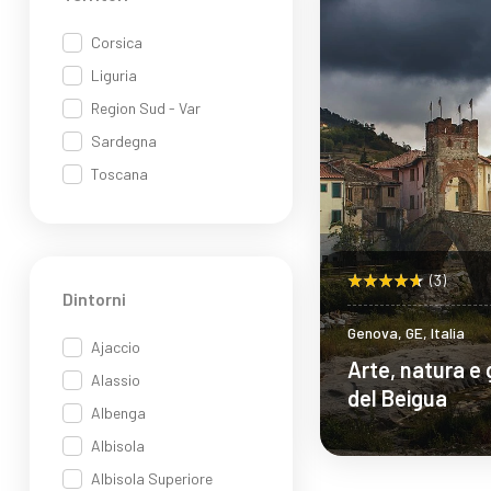
Corsica
Liguria
Region Sud - Var
Sardegna
Toscana
(3)
Dintorni
Genova, GE, Italia
Ajaccio
Arte, natura e
Alassio
del Beigua
Albenga
Albisola
Albisola Superiore