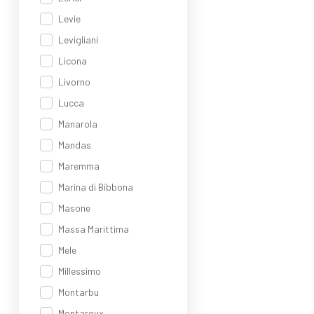
Levie
Levigliani
Licona
Livorno
Lucca
Manarola
Mandas
Maremma
Marina di Bibbona
Masone
Massa Marittima
Mele
Millessimo
Montarbu
Montaroux