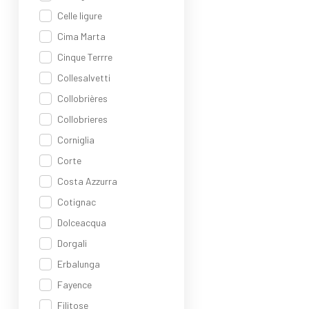
Celle ligure
Cima Marta
Cinque Terrre
Collesalvetti
Collobrières
Collobrieres
Corniglia
Corte
Costa Azzurra
Cotignac
Dolceacqua
Dorgali
Erbalunga
Fayence
Filitose